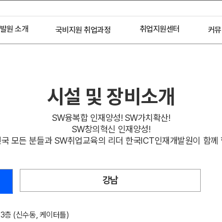
발원 소개
취업지원센터
국비지원 취업과정
커뮤
개요
국비무료과정
취업 프로세스
HRD
인사말
취업 현황
IC
연혁
취업기업 및 관계기업
시설 및 장비소개
 및 장비
인재채용 문의
SW융복합 인재양성! SW가치확산!
요강사소개
SW창의혁신 인재양성!
아오시는길
국 모든 분들과 SW취업교육의 리더 한국ICT인재개발원이 함께
강남
3층 (신수동, 케이터틀)