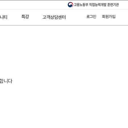
특강
로그인
회원가입
니티
고객상담센터
수강후기
AI활용특강
온라인상담
T스토리
공지사항
기업교육문의
제휴문의
 합니다