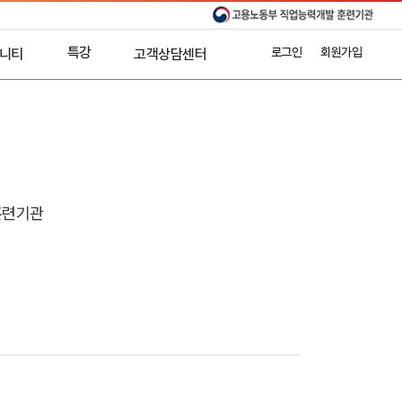
특강
로그인
회원가입
니티
고객상담센터
수강후기
AI활용특강
온라인상담
T스토리
공지사항
기업교육문의
제휴문의
훈련기관