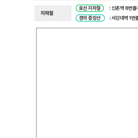
호선 지하철
: 신촌역 6번출구
지하철
경의 중앙선
: 서강대역 1번