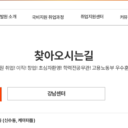
발원 소개
취업지원센터
국비지원 취업과정
커뮤
개요
국비무료과정
취업 프로세스
HRD
인사말
취업 현황
IC
연혁
취업기업 및 관계기업
찾아오시는길
 및 장비
인재채용 문의
원 취업! 이직! 창업! 초심자환영! 학력전공무관! 고용노동부 우수
요강사소개
아오시는길
강남센터
층 (신수동, 케이터틀)