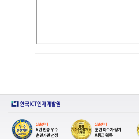
신촌센터
신촌센터
5년 인증 우수
훈련 이수자 평가
훈련기관 선정
A등급 획득